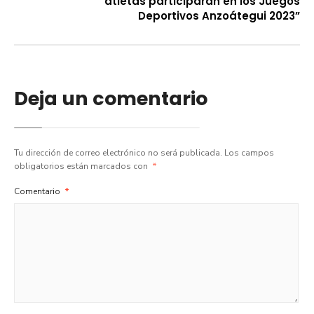
atletas participarán en los Juegos
Deportivos Anzoátegui 2023”
Deja un comentario
Tu dirección de correo electrónico no será publicada.
Los campos
obligatorios están marcados con
*
Comentario
*