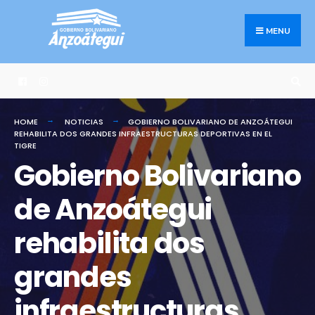
Search
Skip
for:
to
MENU
content
HOME
NOTICIAS
GOBIERNO BOLIVARIANO DE ANZOÁTEGUI
REHABILITA DOS GRANDES INFRAESTRUCTURAS DEPORTIVAS EN EL
TIGRE
Gobierno Bolivariano
de Anzoátegui
rehabilita dos
grandes
infraestructuras