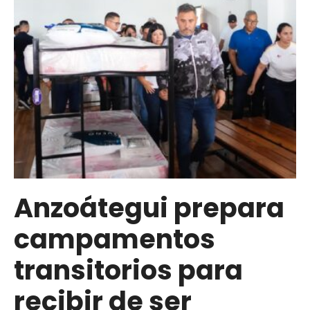
más
de
450
toneladas
de
ayuda
humanitaria
vía
marítima
desde
Anzoátegui
Anzoátegui prepara
a
campamentos
la
región
transitorios para
central
del
recibir de ser
país