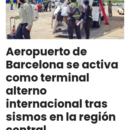
necesario
a
afectados
por
el
sismo
Aeropuerto de
Barcelona se activa
como terminal
alterno
internacional tras
sismos en la región
central