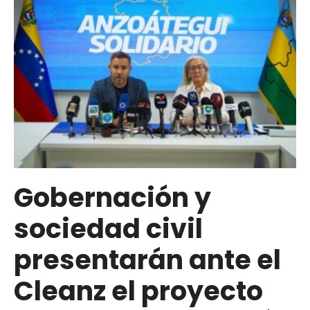
Plan
“Anzoátegui
Nuestro”
con
una
inversión
de
8
millones
de
Gobernación y
dólares
sociedad civil
en
salud,
presentarán ante el
vialidad
y
Cleanz el proyecto
atención