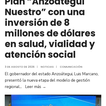
Plan “Anzoátegui
Nuestro” con una
inversión de 8
millones de dólares
en salud, vialidad y
atención social
3 DE AGOSTO DE 2026
|
NOTICIAS
|
COMUNICACIÓN
El gobernador del estado Anzoátegui, Luis Marcano,
presentó la nueva etapa del modelo de gestión
Gobernador
regional
...
Leer más
→
Luis
Marcano
anunció