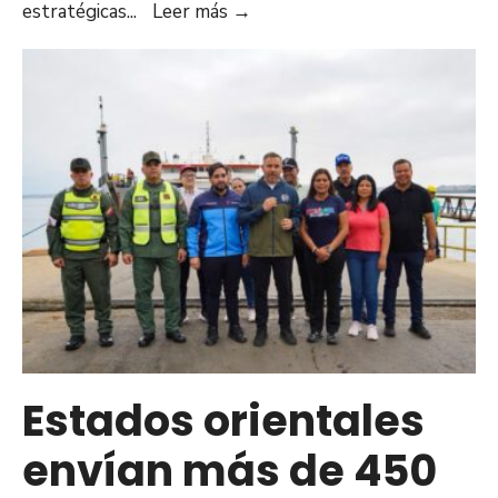
Gobernador
estratégicas
...
Leer más
→
Luis
Marcano:
En
Anzoátegui
priorizaremos
la
salud,
vialidad
y
atención
social
en
el
Estados orientales
segundo
envían más de 450
semestre
de