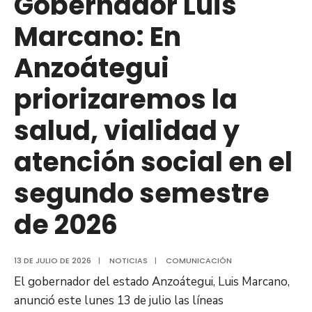
Gobernador Luis
afectadas
Marcano: En
por
sismos
Anzoátegui
en
la
priorizaremos la
región
salud, vialidad y
central
atención social en el
segundo semestre
de 2026
13 DE JULIO DE 2026
|
NOTICIAS
|
COMUNICACIÓN
El gobernador del estado Anzoátegui, Luis Marcano,
anunció este lunes 13 de julio las líneas