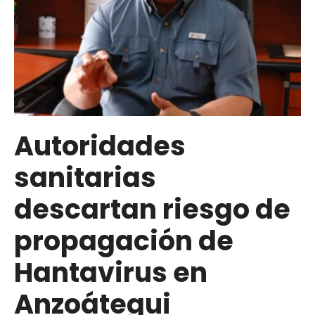
el
Cleanz
el
proyecto
de
ley
para
atención
Autoridades
de
sanitarias
emergencias
y
descartan riesgo de
situaciones
imprevistas
propagación de
Hantavirus en
Anzoátegui