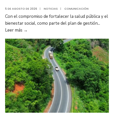
5 DE AGOSTO DE 2026
|
NOTICIAS
|
COMUNICACIÓN
Con el compromiso de fortalecer la salud pública y el
bienestar social, como parte del plan de gestión
...
Plan
Leer más
→
Anzoátegui
Nuestro
fortalece
la
salud
en
Bruzual
con
nuevo
laboratorio
para
el