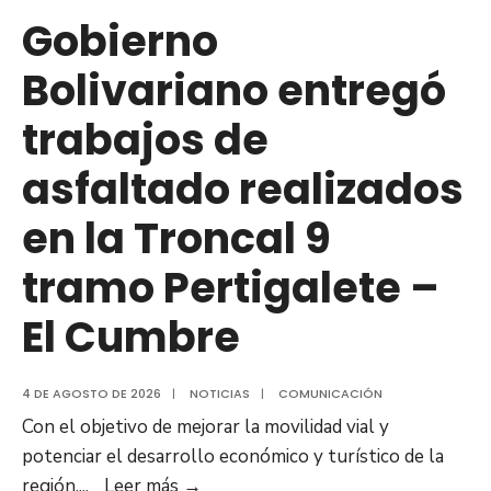
Hospital
Gobierno
de
Bolivariano entregó
Clarines
trabajos de
asfaltado realizados
en la Troncal 9
tramo Pertigalete –
El Cumbre
4 DE AGOSTO DE 2026
|
NOTICIAS
|
COMUNICACIÓN
Con el objetivo de mejorar la movilidad vial y
potenciar el desarrollo económico y turístico de la
Gobierno
región,
...
Leer más
→