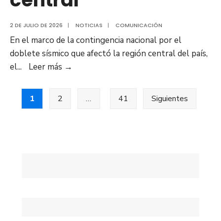
2 DE JULIO DE 2026
|
NOTICIAS
|
COMUNICACIÓN
En el marco de la contingencia nacional por el
doblete sísmico que afectó la región central del país,
Aeropuerto
el
...
Leer más
→
de
Posts
Barcelona
1
2
…
41
Siguientes
se
pagination
activa
como
terminal
alterno
internacional
tras
sismos
en