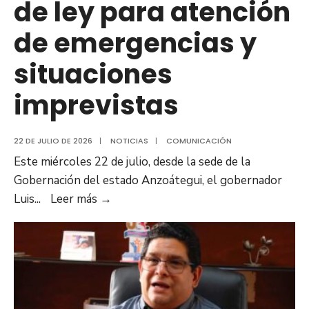
de ley para atención
social
de emergencias y
situaciones
imprevistas
22 DE JULIO DE 2026
|
NOTICIAS
|
COMUNICACIÓN
Este miércoles 22 de julio, desde la sede de la
Gobernación del estado Anzoátegui, el gobernador
Gobernación
Luis
...
Leer más
→
y
sociedad
civil
presentarán
ante