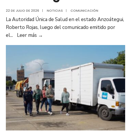
22 DE JULIO DE 2026
|
NOTICIAS
|
COMUNICACIÓN
La Autoridad Única de Salud en el estado Anzoátegui,
Roberto Rojas, luego del comunicado emitido por
Autoridades
el
...
Leer más
→
sanitarias
descartan
riesgo
de
propagación
de
Hantavirus
en
Anzoátegui