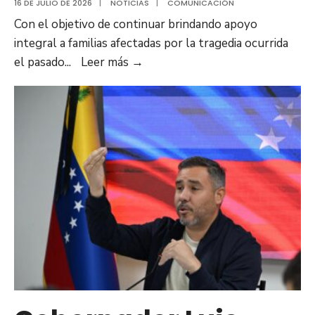
16 DE JULIO DE 2026
|
NOTICIAS
|
COMUNICACIÓN
Con el objetivo de continuar brindando apoyo
integral a familias afectadas por la tragedia ocurrida
Anzoátegui
el pasado
...
Leer más
→
despachó
nuevo
cargamento
de
30
toneladas
de
ayuda
humanitaria
y
juguetes
para
familias