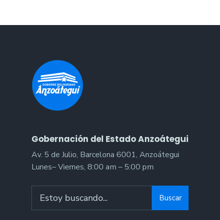
la
región
central
Gobernación del Estado Anzoátegui
Av. 5 de Julio, Barcelona 6001, Anzoátegui
Lunes– Viernes, 8:00 am – 5:00 pm
Search
Buscar
for: