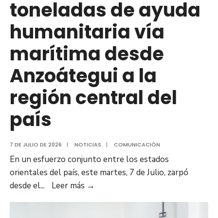
toneladas de ayuda
2026
humanitaria vía
marítima desde
Anzoátegui a la
región central del
país
7 DE JULIO DE 2026
|
NOTICIAS
|
COMUNICACIÓN
En un esfuerzo conjunto entre los estados
orientales del país, este martes, 7 de Julio, zarpó
Estados
desde el
...
Leer más
→
orientales
envían