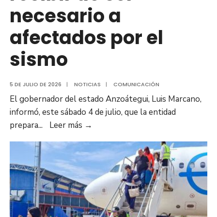
necesario a
afectados por el
sismo
5 DE JULIO DE 2026
|
NOTICIAS
|
COMUNICACIÓN
El gobernador del estado Anzoátegui, Luis Marcano,
informó, este sábado 4 de julio, que la entidad
Anzoátegui
prepara
...
Leer más
→
prepara
campamentos
transitorios
para
recibir
de
ser