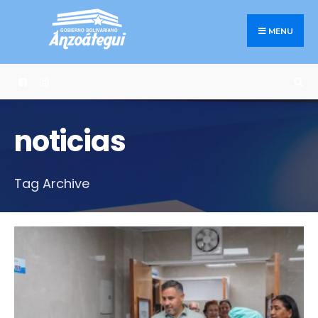
Search
Skip
for:
to
MENU
content
noticias
Tag Archive