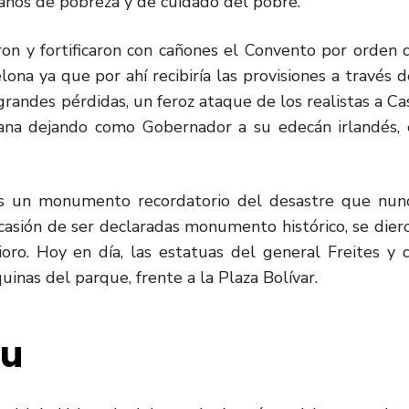
canos de pobreza y de cuidado del pobre.
ron y fortificaron con cañones el Convento por orden 
ona ya que por ahí recibiría las provisiones a través d
grandes pérdidas, un feroz ataque de los realistas a Ca
ana dejando como Gobernador a su edecán irlandés, 
das un monumento recordatorio del desastre que nun
ocasión de ser declaradas monumento histórico, se dier
ioro. Hoy en día, las estatuas del general Freites y 
inas del parque, frente a la Plaza Bolívar.
u