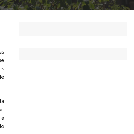
as
se
es
de
la
r,
 a
de