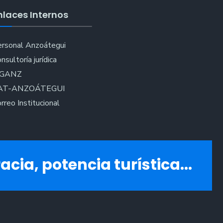
nlaces Internos
rsonal Anzoátegui
nsultoría jurídica
IGANZ
AT-ANZOÁTEGUI
rreo Institucional
acia, potencia turística...