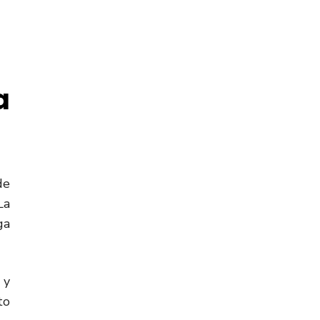
a
de
La
ga
 y
to