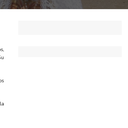
s,
Su
os
la