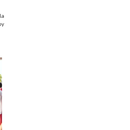
la
oy