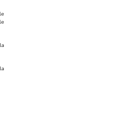
le
le
la
la