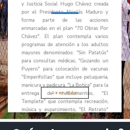
y Justicia Social Hugo Chávez creada
por el Presidente Nicolás Maduro y
forma parte de las acciones
enmarcadas en el plan "70 Obras Por
Chávez". El plan contempla varios
programas de atención a los adultos
mayores denominados: "Sin Patatús"
para consultas médicas, "Gozando un
Puyero" para colocación de vacunas
"Emperifollao" que incluye peluqueria,
manicura y pedicura, "La Botica" para la
entrega de medicamentos, "El
Leer Más
Templete" que contempla recreación,
música y esparcimiento, "El Retrato"
para la carnetización y registro y " Spa'
Abuelos" que les ofrece fisioterapia y