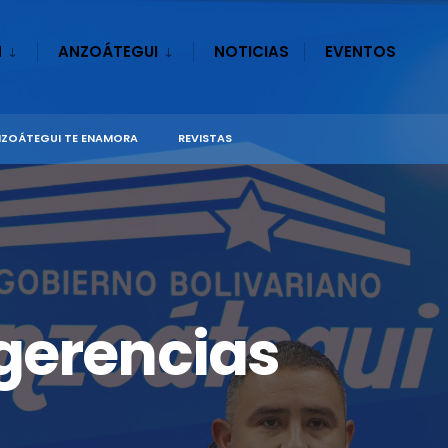
N
ANZOÁTEGUI
NOTICIAS
EVENTOS
ZOÁTEGUI TE ENAMORA
REVISTAS
gerencias