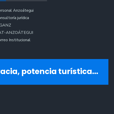
rsonal Anzoátegui
nsultoría jurídica
IGANZ
AT-ANZOÁTEGUI
rreo Institucional
acia, potencia turística...