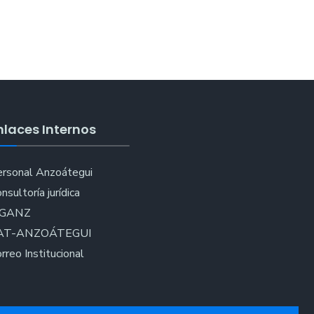
nlaces Internos
rsonal Anzoátegui
nsultoría jurídica
IGANZ
AT-ANZOÁTEGUI
rreo Institucional