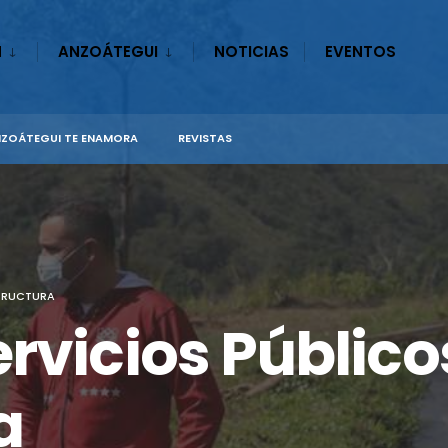
N
ANZOÁTEGUI
NOTICIAS
EVENTOS
ZOÁTEGUI TE ENAMORA
REVISTAS
STRUCTURA
rvicios Público
a