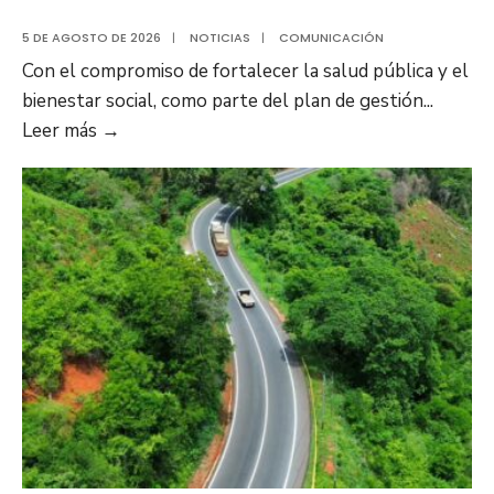
5 DE AGOSTO DE 2026
|
NOTICIAS
|
COMUNICACIÓN
Con el compromiso de fortalecer la salud pública y el
bienestar social, como parte del plan de gestión
...
Plan
Leer más
→
Anzoátegui
Nuestro
fortalece
la
salud
en
Bruzual
con
nuevo
laboratorio
para
el