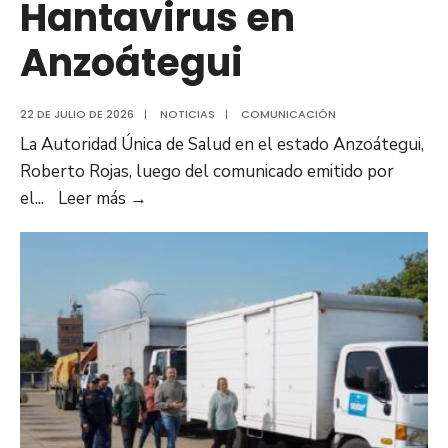
Hantavirus en
social
Anzoátegui
22 DE JULIO DE 2026
|
NOTICIAS
|
COMUNICACIÓN
La Autoridad Única de Salud en el estado Anzoátegui,
Roberto Rojas, luego del comunicado emitido por
Autoridades
el
...
Leer más
→
sanitarias
descartan
riesgo
de
propagación
de
Hantavirus
en
Anzoátegui