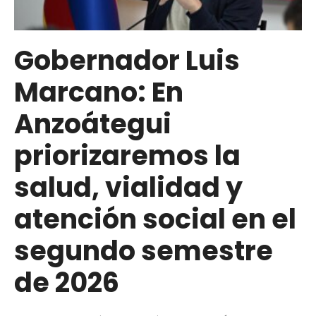
juguetes
para
familias
Gobernador Luis
afectadas
Marcano: En
por
sismos
Anzoátegui
en
la
priorizaremos la
región
salud, vialidad y
central
atención social en el
segundo semestre
de 2026