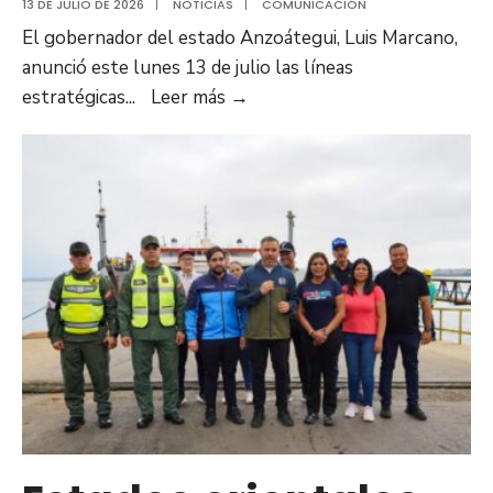
13 DE JULIO DE 2026
|
NOTICIAS
|
COMUNICACIÓN
El gobernador del estado Anzoátegui, Luis Marcano,
anunció este lunes 13 de julio las líneas
Gobernador
estratégicas
...
Leer más
→
Luis
Marcano:
En
Anzoátegui
priorizaremos
la
salud,
vialidad
y
atención
social
en
el