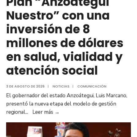
Plan “Anzoátegui
Nuestro” con una
inversión de 8
millones de dólares
en salud, vialidad y
atención social
3 DE AGOSTO DE 2026
|
NOTICIAS
|
COMUNICACIÓN
El gobernador del estado Anzoátegui, Luis Marcano,
presentó la nueva etapa del modelo de gestión
Gobernador
regional
...
Leer más
→
Luis
Marcano
anunció