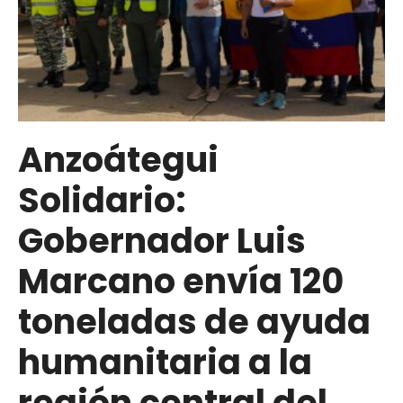
para
envío
marítimo
de
ayuda
humanitaria
Anzoátegui
hacia
Solidario:
la
región
Gobernador Luis
central
del
Marcano envía 120
país
toneladas de ayuda
humanitaria a la
región central del