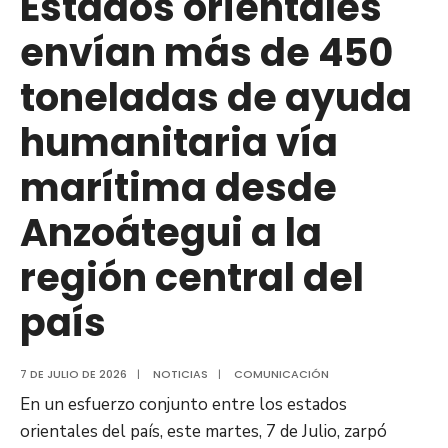
Estados orientales
segundo
envían más de 450
semestre
de
toneladas de ayuda
2026
humanitaria vía
marítima desde
Anzoátegui a la
región central del
país
7 DE JULIO DE 2026
|
NOTICIAS
|
COMUNICACIÓN
En un esfuerzo conjunto entre los estados
orientales del país, este martes, 7 de Julio, zarpó