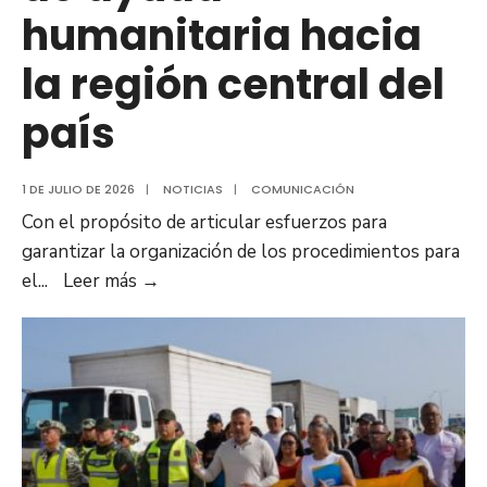
humanitaria hacia
la región central del
país
1 DE JULIO DE 2026
|
NOTICIAS
|
COMUNICACIÓN
Con el propósito de articular esfuerzos para
garantizar la organización de los procedimientos para
Gobierno
el
...
Leer más
→
y
sociedad
civil
de
Anzoátegui
afinan
estrategias