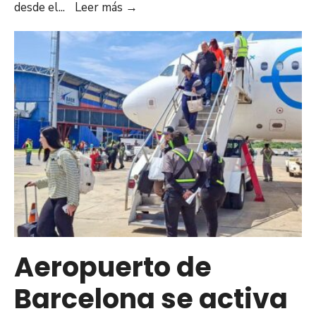
Estados
desde el
...
Leer más
→
orientales
envían
más
de
450
toneladas
de
ayuda
humanitaria
vía
marítima
desde
Anzoátegui
Aeropuerto de
a
Barcelona se activa
la
región