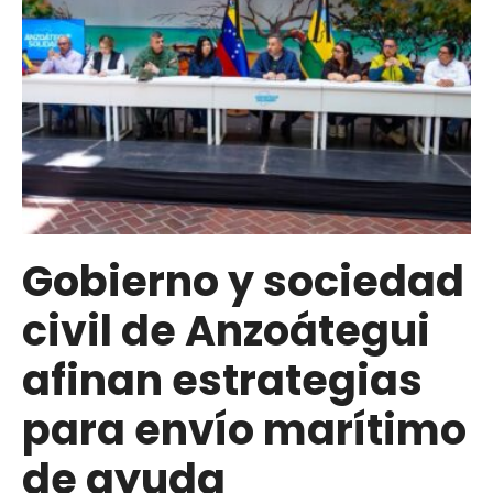
como
terminal
alterno
internacional
tras
sismos
en
la
región
Gobierno y sociedad
central
civil de Anzoátegui
afinan estrategias
para envío marítimo
de ayuda