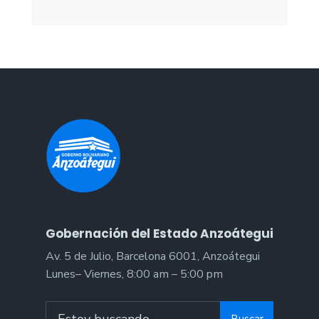
humanitaria
a
la
región
central
del
país
Gobernación del Estado Anzoátegui
Av. 5 de Julio, Barcelona 6001, Anzoátegui
Lunes– Viernes, 8:00 am – 5:00 pm
Search
Buscar