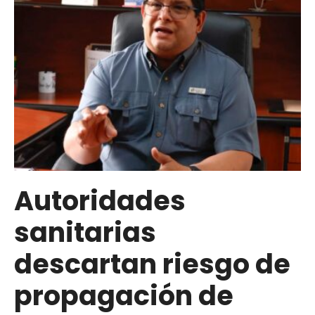
Plan
“Anzoátegui
Nuestro”
con
una
inversión
de
8
millones
de
Autoridades
dólares
sanitarias
en
salud,
descartan riesgo de
vialidad
y
propagación de
atención