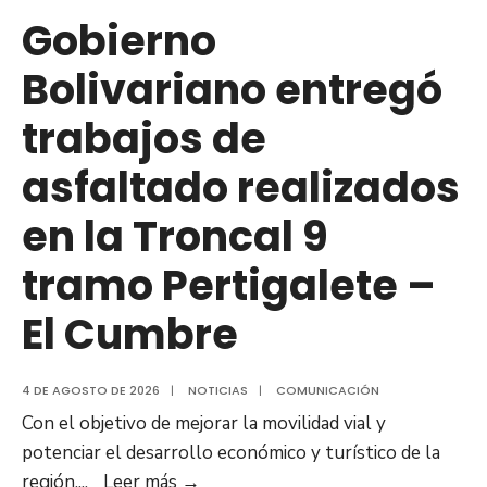
Hospital
Gobierno
de
Bolivariano entregó
Clarines
trabajos de
asfaltado realizados
en la Troncal 9
tramo Pertigalete –
El Cumbre
4 DE AGOSTO DE 2026
|
NOTICIAS
|
COMUNICACIÓN
Con el objetivo de mejorar la movilidad vial y
potenciar el desarrollo económico y turístico de la
Gobierno
región,
...
Leer más
→