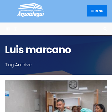
Search
Skip
for:
to
MENU
content
Luis marcano
Tag Archive