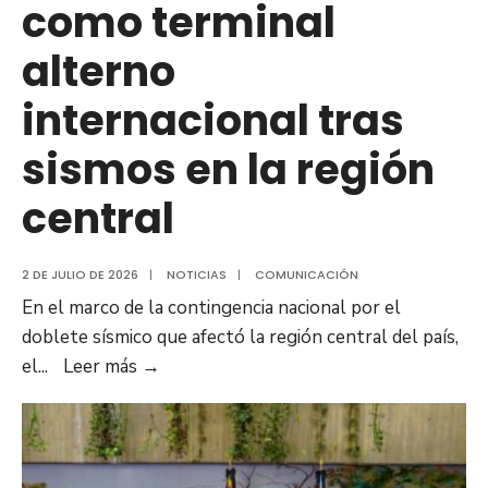
como terminal
central
del
alterno
país
internacional tras
sismos en la región
central
2 DE JULIO DE 2026
|
NOTICIAS
|
COMUNICACIÓN
En el marco de la contingencia nacional por el
doblete sísmico que afectó la región central del país,
Aeropuerto
el
...
Leer más
→
de
Barcelona
se
activa