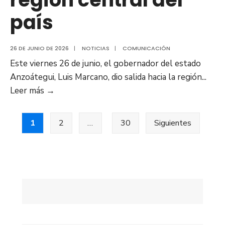
país
26 DE JUNIO DE 2026
|
NOTICIAS
|
COMUNICACIÓN
Este viernes 26 de junio, el gobernador del estado
Anzoátegui, Luis Marcano, dio salida hacia la región
...
Anzoátegui
Leer más
→
Solidario:
Posts
Gobernador
1
2
…
30
Siguientes
Luis
pagination
Marcano
envía
120
toneladas
de
ayuda