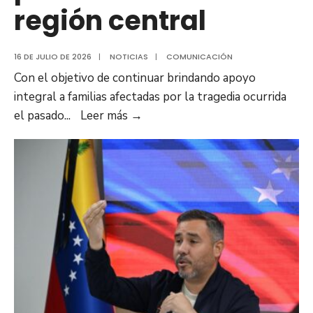
región central
16 DE JULIO DE 2026
|
NOTICIAS
|
COMUNICACIÓN
Con el objetivo de continuar brindando apoyo
integral a familias afectadas por la tragedia ocurrida
Anzoátegui
el pasado
...
Leer más
→
despachó
nuevo
cargamento
de
30
toneladas
de
ayuda
humanitaria
y