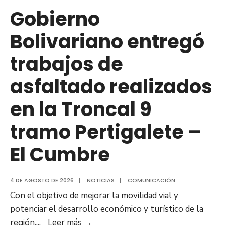
Hospital
Gobierno
de
Bolivariano entregó
Clarines
trabajos de
asfaltado realizados
en la Troncal 9
tramo Pertigalete –
El Cumbre
4 DE AGOSTO DE 2026
|
NOTICIAS
|
COMUNICACIÓN
Con el objetivo de mejorar la movilidad vial y
potenciar el desarrollo económico y turístico de la
Gobierno
región,
...
Leer más
→