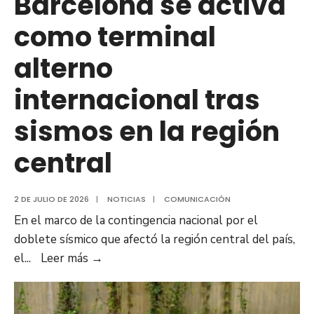
Barcelona se activa
como terminal
alterno
internacional tras
sismos en la región
central
2 DE JULIO DE 2026
|
NOTICIAS
|
COMUNICACIÓN
En el marco de la contingencia nacional por el
doblete sísmico que afectó la región central del país,
Aeropuerto
el
...
Leer más
→
de
Barcelona