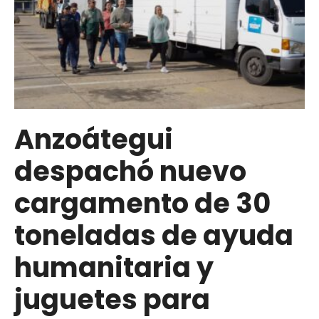
Hantavirus
en
Anzoátegui
Anzoátegui
despachó nuevo
cargamento de 30
toneladas de ayuda
humanitaria y
juguetes para