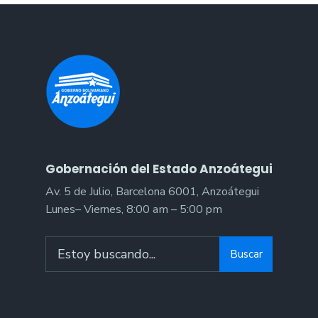
regiones
afectadas
por
sismos
Gobernación del Estado Anzoátegui
Av. 5 de Julio, Barcelona 6001, Anzoátegui
Lunes– Viernes, 8:00 am – 5:00 pm
Search
Buscar
for: