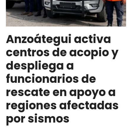
ayuda
humanitaria
a
la
región
Anzoátegui activa
central
centros de acopio y
del
país
despliega a
funcionarios de
rescate en apoyo a
regiones afectadas
por sismos