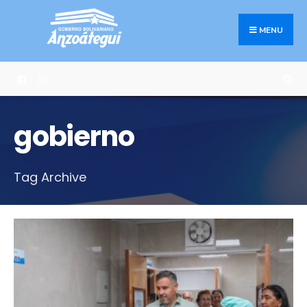
Search
Skip
for:
to
MENU
content
gobierno
Tag Archive