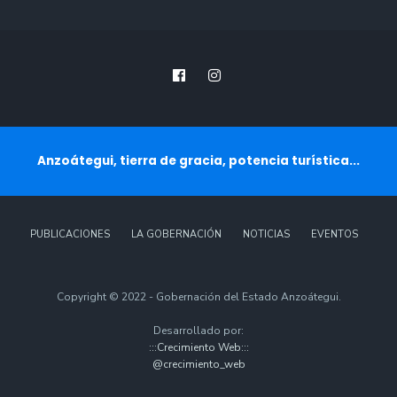
Anzoátegui, tierra de gracia, potencia turística...
PUBLICACIONES
LA GOBERNACIÓN
NOTICIAS
EVENTOS
Copyright © 2022 - Gobernación del Estado Anzoátegui.
Desarrollado por:
:::Crecimiento Web:::
@crecimiento_web