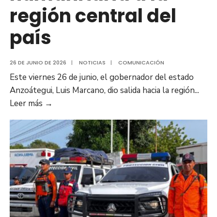
región central del
país
26 DE JUNIO DE 2026
|
NOTICIAS
|
COMUNICACIÓN
Este viernes 26 de junio, el gobernador del estado
Anzoátegui, Luis Marcano, dio salida hacia la región
...
Anzoátegui
Leer más
→
Solidario:
Gobernador
Luis
Marcano
envía
120
toneladas
de