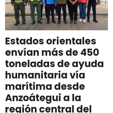
ayuda
humanitaria
y
juguetes
para
familias
Estados orientales
afectadas
envían más de 450
por
sismos
toneladas de ayuda
en
la
humanitaria vía
región
marítima desde
central
Anzoátegui a la
región central del