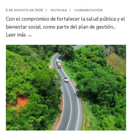
5 DE AGOSTO DE 2026
|
NOTICIAS
|
COMUNICACIÓN
Con el compromiso de fortalecer la salud pública y el
bienestar social, como parte del plan de gestión
...
Plan
Leer más
→
Anzoátegui
Nuestro
fortalece
la
salud
en
Bruzual
con
nuevo
laboratorio
para
el