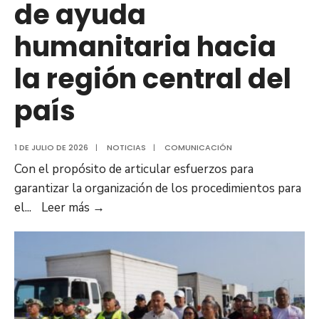
de ayuda
humanitaria hacia
la región central del
país
1 DE JULIO DE 2026
|
NOTICIAS
|
COMUNICACIÓN
Con el propósito de articular esfuerzos para
garantizar la organización de los procedimientos para
Gobierno
el
...
Leer más
→
y
sociedad
civil
de
Anzoátegui