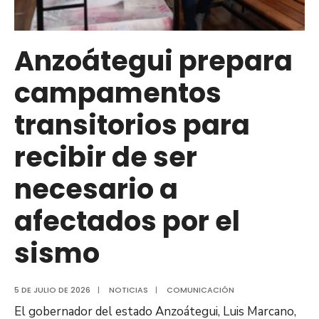
marítima
desde
Anzoátegui
Anzoátegui prepara
a
campamentos
la
región
transitorios para
central
del
recibir de ser
país
necesario a
afectados por el
sismo
5 DE JULIO DE 2026
|
NOTICIAS
|
COMUNICACIÓN
El gobernador del estado Anzoátegui, Luis Marcano,