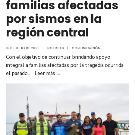
familias afectadas
por sismos en la
región central
16 DE JULIO DE 2026
|
NOTICIAS
|
COMUNICACIÓN
Con el objetivo de continuar brindando apoyo
integral a familias afectadas por la tragedia ocurrida
Anzoátegui
el pasado
...
Leer más
→
despachó
nuevo
cargamento
de
30
toneladas
de