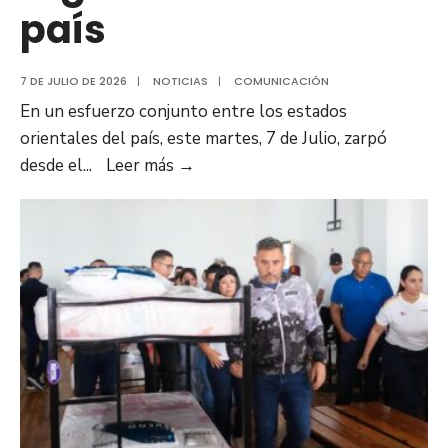
país
7 DE JULIO DE 2026
|
NOTICIAS
|
COMUNICACIÓN
En un esfuerzo conjunto entre los estados
orientales del país, este martes, 7 de Julio, zarpó
Estados
desde el
...
Leer más
→
orientales
envían
más
de
450
toneladas
de
ayuda
humanitaria
vía