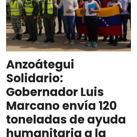
afinan
estrategias
para
envío
marítimo
de
ayuda
humanitaria
Anzoátegui
hacia
Solidario:
la
región
Gobernador Luis
central
del
Marcano envía 120
país
toneladas de ayuda
humanitaria a la