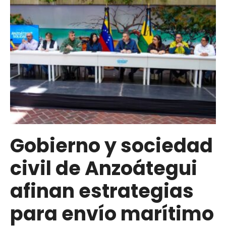
se
activa
como
terminal
alterno
internacional
tras
sismos
en
la
región
Gobierno y sociedad
central
civil de Anzoátegui
afinan estrategias
para envío marítimo