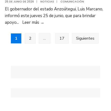
25 DE JUNIO DE 2026
|
NOTICIAS
|
COMUNICACIÓN
El gobernador del estado Anzoátegui, Luis Marcano,
informó este jueves 25 de junio, que para brindar
Anzoátegui
apoyo
...
Leer más
→
activa
Posts
centros
1
2
…
17
Siguientes
de
pagination
acopio
y
despliega
a
funcionarios
de
rescate
en
apoyo
a