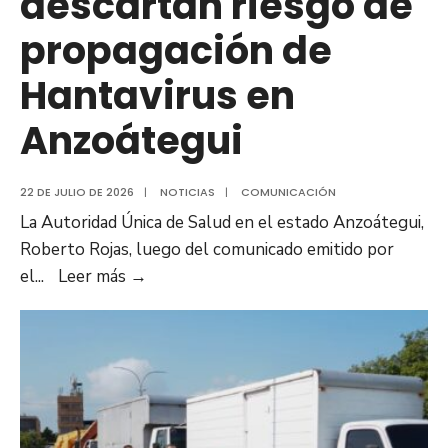
descartan riesgo de
propagación de
Hantavirus en
Anzoátegui
22 DE JULIO DE 2026
|
NOTICIAS
|
COMUNICACIÓN
La Autoridad Única de Salud en el estado Anzoátegui,
Roberto Rojas, luego del comunicado emitido por
Autoridades
el
...
Leer más
→
sanitarias
descartan
riesgo
de
propagación
de