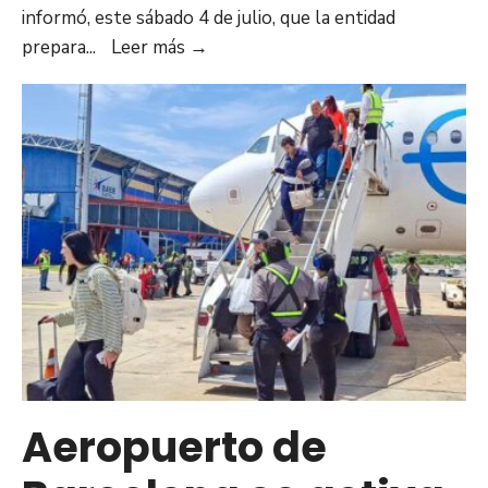
informó, este sábado 4 de julio, que la entidad
Anzoátegui
prepara
...
Leer más
→
prepara
campamentos
transitorios
para
recibir
de
ser
necesario
a
afectados
por
el
sismo
Aeropuerto de