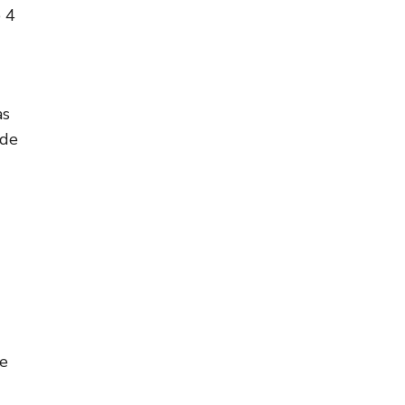
e 4
as
 de
de