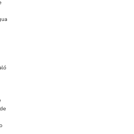
e
gua
aló
e
 de
o