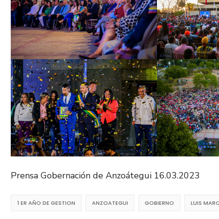
Prensa Gobernación de Anzoátegui 16.03.2023
1 ER AÑO DE GESTION
ANZOATEGUI
GOBIERNO
LUIS MAR