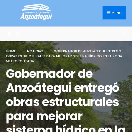
Search
Skip
for:
to
MENU
content
HOME
NOTICIAS
GOBERNADOR DE ANZOÁTEGUI ENTREGÓ
OBRAS ESTRUCTURALES PARA MEJORAR SISTEMA HÍDRICO EN LA ZONA
METROPOLITANA
Gobernador de
Anzoátegui entregó
obras estructurales
para mejorar
sistema hídrico en la