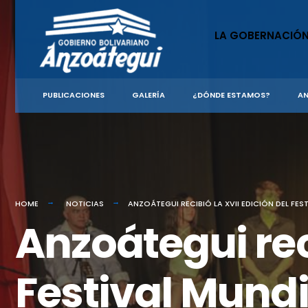
for:
Skip
to
LA GOBERNACIÓ
content
PUBLICACIONES
GALERÍA
¿DÓNDE ESTAMOS?
AN
HOME
NOTICIAS
ANZOÁTEGUI RECIBIÓ LA XVII EDICIÓN DEL FES
Anzoátegui reci
Festival Mundi