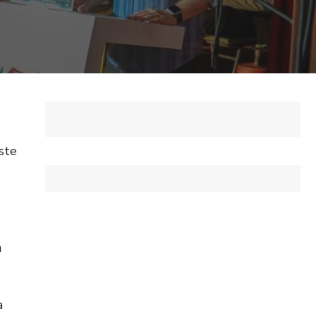
ste
n
a