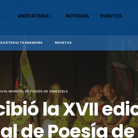
N
ANZOÁTEGUI
NOTICIAS
EVENTOS
ZOÁTEGUI TE ENAMORA
REVISTAS
TIVAL MUNDIAL DE POESÍA DE VENEZUELA
bió la XVII edi
al de Poesía d