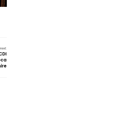
Next:
CDI
oca
ire