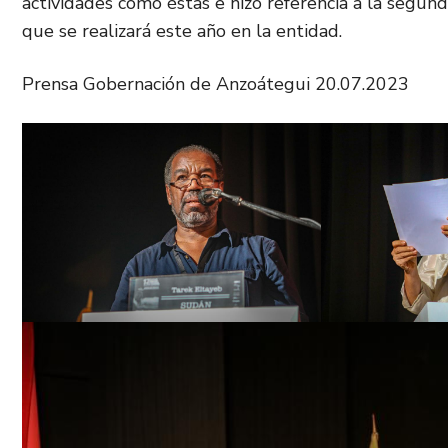
actividades como éstas e hizo referencia a la segun
que se realizará este año en la entidad.
Prensa Gobernación de Anzoátegui 20.07.2023