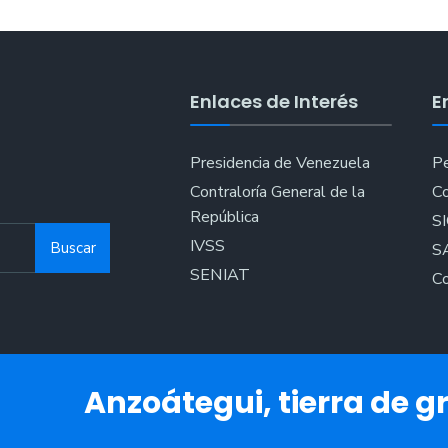
Enlaces de Interés
E
Presidencia de Venezuela
Pe
Contraloría General de la
Co
República
S
IVSS
Buscar
S
SENIAT
Co
Anzoátegui, tierra de gr