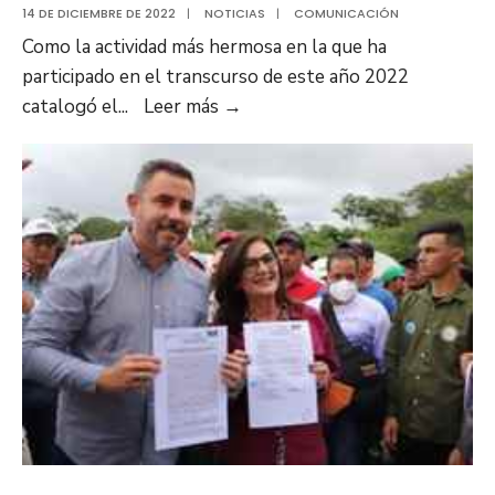
14 DE DICIEMBRE DE 2022
|
NOTICIAS
|
COMUNICACIÓN
Como la actividad más hermosa en la que ha
participado en el transcurso de este año 2022
Gobernador
catalogó el
...
Leer más
→
Luis
Marcano
entregó
el
comedor
de
la
UDO
totalmente
renovado