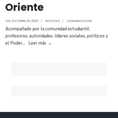
Oriente
1 DE OCTUBRE DE 2022
|
NOTICIAS
|
COMUNICACIÓN
Acompañado por la comunidad estudiantil,
profesores, autoridades, líderes sociales, políticos y
Gobernador
el Poder
...
Leer más
→
Luis
Marcano
reimpulsa
recuperación
de
la
Universidad
de
Oriente