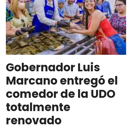
la
UDO
núcleo
Anaco
Gobernador Luis
Marcano entregó el
comedor de la UDO
totalmente
renovado