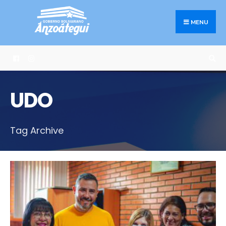
Search
Skip
for:
to
MENU
content
UDO
Tag Archive