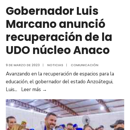
Barcelona
Gobernador Luis
Marcano anunció
recuperación de la
UDO núcleo Anaco
9 DE MARZO DE 2023
|
NOTICIAS
|
COMUNICACIÓN
Avanzando en la recuperación de espacios para la
educación, el gobernador del estado Anzoátegui,
Gobernador
Luis
...
Leer más
→
Luis
Marcano
anunció
recuperación
de