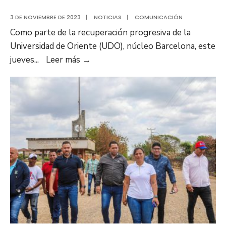
3 DE NOVIEMBRE DE 2023
|
NOTICIAS
|
COMUNICACIÓN
Como parte de la recuperación progresiva de la
Universidad de Oriente (UDO), núcleo Barcelona, este
Gobernador
jueves
...
Leer más
→
Luis
Marcano
inspeccionó
avance
de
los
trabajos
de
recuperación
de
la
UDO