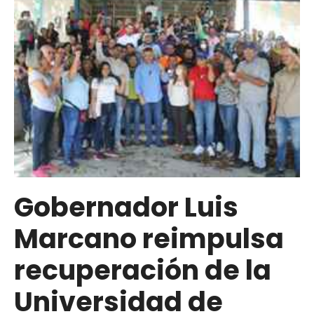
firmó
convenio
con
la
Misión
Venezuela
Bella
para
rehabilitar
la
UDO
Gobernador Luis
Marcano reimpulsa
recuperación de la
Universidad de