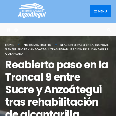
Search
Skip
for:
to
MENU
content
HOME
NOTICIAS
,
TRAFFIC
REABIERTO PASO EN LA TRONCAL
9 ENTRE SUCRE Y ANZOÁTEGUI TRAS REHABILITACIÓN DE ALCANTARILLA
COLAPSADA
Reabierto paso en la
Troncal 9 entre
Sucre y Anzoátegui
tras rehabilitación
de alcantarilla