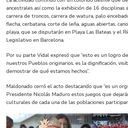
La actividad continuó con un colorido desfile que de
ancestrales así como la exhibición de 16 disciplina
carrera de troncos, carrera de watura, palo encebado
flecha, cerbatana, corte de leña, aguas abiertas, can
playa, que se disputarán en Playa Las Bateas y el Río
Legislativo en Barcelona.
Por su parte Vidal expresó que “esto es un logro de
nuestros Pueblos originarios, es la dignificación, vis
demostrar de qué estamos hechos”.
Maldonado cerró el acto destacando que “es un org
Presidente Nicolás Maduro estos juegos que dejarán 
culturales de cada una de las poblaciones participan