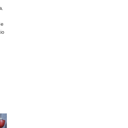
a,
de
io