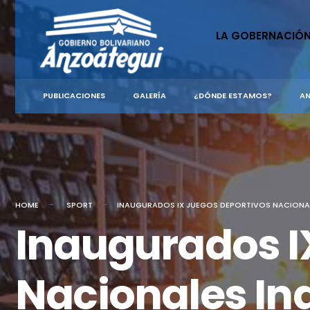
for:
Skip
to
LA GOBERNACIÓ
content
PUBLICACIONES
GALERÍA
¿DÓNDE ESTAMOS?
AN
HOME
SPORT
INAUGURADOS IX JUEGOS DEPORTIVOS NACIONAL
Inaugurados I
Nacionales In