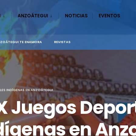
N
ANZOÁTEGUI
NOTICIAS
EVENTOS
ZOÁTEGUI TE ENAMORA
REVISTAS
ES INDÍGENAS EN ANZOÁTEGUI
X Juegos Depor
dígenas en Anz