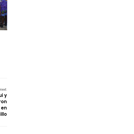
Next:
i y
ron
 en
illo