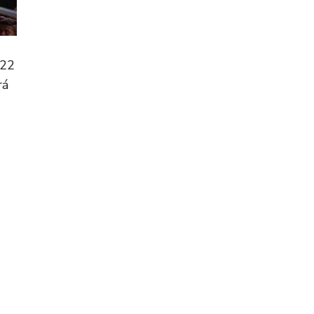
022
rá