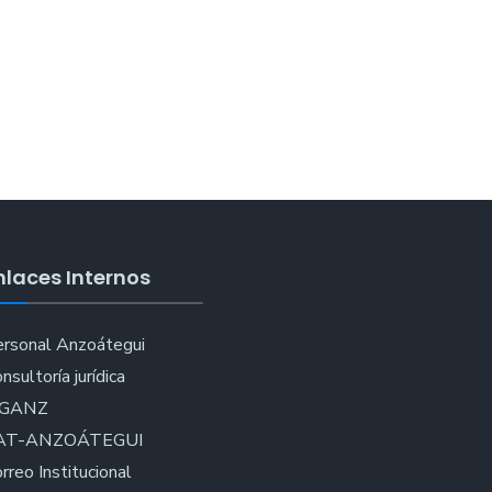
nlaces Internos
rsonal Anzoátegui
nsultoría jurídica
IGANZ
AT-ANZOÁTEGUI
rreo Institucional