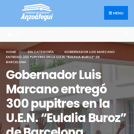
Search
Skip
for:
to
MENU
content
HOME
SIN CATEGORÍA
GOBERNADOR LUIS MARCANO
ENTREGÓ 300 PUPITRES EN LA U.E.N. “EULALIA BUROZ” DE
BARCELONA
Gobernador Luis
Marcano entregó
300 pupitres en la
U.E.N. “Eulalia Buroz”
de Barcelona