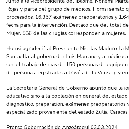
Junto a la vicepresidenta del Ipasme, Nohemí Marca
Rojas y parte del grupo de médicos, Homsi señaló 
procesados, 16.357 exámenes preoperatorios y 1.6
fecha para la intervención. Destacó que del total d
Mujer, 586 de las cirugías corresponden a mujeres.
Homsi agradeció al Presidente Nicolás Maduro, la Mi
Santaella, al gobernador Luis Marcano y a médicos d
con el trabajo de más de 150 personas de equipo nac
de personas registradas a través de la VenApp y e
La Secretaria General de Gobierno apuntó que la jo
educativo sino a la población en general del estado 
diagnóstico, preparación, exámenes preoperatorios 
especializado proveniente del estado Zulia, Caracas,
Prensa Gobernación de Anzoátegui 02.03.2024