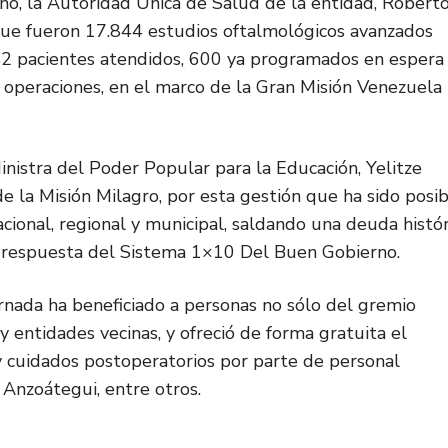
no, la Autoridad Única de Salud de la entidad, Robert
que fueron 17.844 estudios oftalmológicos avanzados
42 pacientes atendidos, 600 ya programados en espera
e operaciones, en el marco de la Gran Misión Venezuela
nistra del Poder Popular para la Educación, Yelitze
e la Misión Milagro, por esta gestión que ha sido posi
ional, regional y municipal, saldando una deuda histór
n respuesta del Sistema 1×10 Del Buen Gobierno.
rnada ha beneficiado a personas no sólo del gremio
y entidades vecinas, y ofreció de forma gratuita el
y cuidados postoperatorios por parte de personal
 Anzoátegui, entre otros.