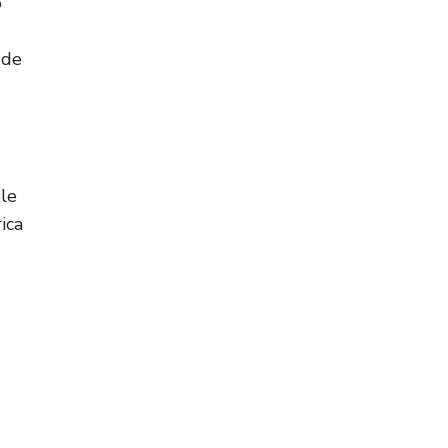
o
 de
ble
ica