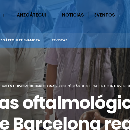
N
ANZOÁTEGUI
NOTICIAS
EVENTOS
ZOÁTEGUI TE ENAMORA
REVISTAS
ADAS EN EL IPASME DE BARCELONA REGISTRÓ MÁS DE MIL PACIENTES INTERVENI
gías oftalmológi
e Barcelona re