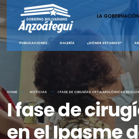
for:
Skip
to
LA GOBERNACIÓ
content
PUBLICACIONES
GALERÍA
¿DÓNDE ESTAMOS?
AN
HOME
NOTICIAS
I FASE DE CIRUGÍAS OFTALMOLÓGICAS REALIZ
I fase de ciru
en el Ipasme d