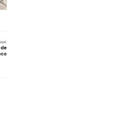
Next:
 de
oco