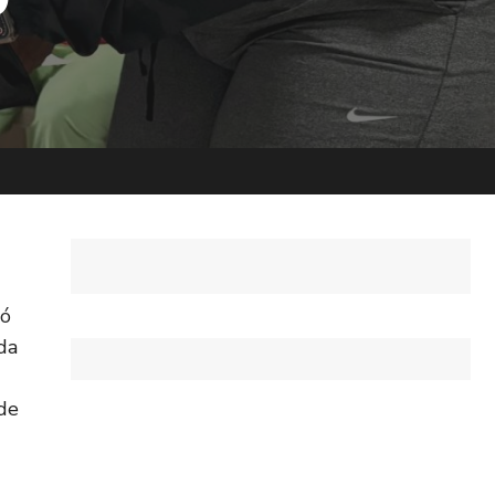
ió
da
 de