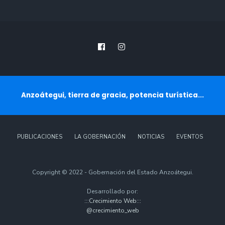
Anzoátegui, tierra de gracia, potencia turística...
PUBLICACIONES
LA GOBERNACIÓN
NOTICIAS
EVENTOS
Copyright © 2022 - Gobernación del Estado Anzoátegui.
Desarrollado por:
:::Crecimiento Web:::
@crecimiento_web