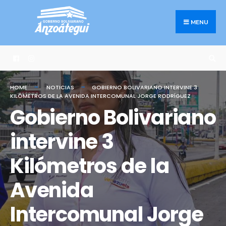
Search
Skip
for:
to
MENU
content
HOME
NOTICIAS
GOBIERNO BOLIVARIANO INTERVINE 3
KILÓMETROS DE LA AVENIDA INTERCOMUNAL JORGE RODRÍGUEZ
Gobierno Bolivariano
intervine 3
Kilómetros de la
Avenida
Intercomunal Jorge