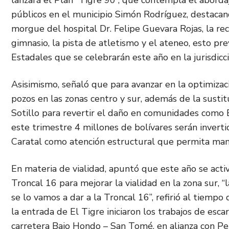
lanzará el Plan “Tigre 90”, que contempla el abordaj
públicos en el municipio Simón Rodríguez, destacando
morgue del hospital Dr. Felipe Guevara Rojas, la re
gimnasio, la pista de atletismo y el ateneo, esto pr
Estadales que se celebrarán este año en la jurisdicci
Asisimismo, señaló que para avanzar en la optimizaci
pozos en las zonas centro y sur, además de la sustit
Sotillo para revertir el daño en comunidades como
este trimestre 4 millones de bolívares serán inverti
Caratal como atención estructural que permita mant
En materia de vialidad, apuntó que este año se activ
Troncal 16 para mejorar la vialidad en la zona sur, 
se lo vamos a dar a la Troncal 16”, refirió al tiem
la entrada de El Tigre iniciaron los trabajos de escar
carretera Bajo Hondo – San Tomé, en alianza con P