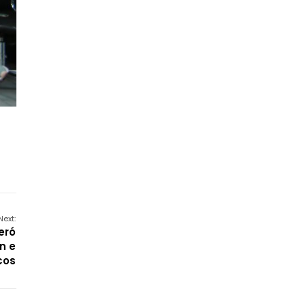
Next:
eró
n e
cos