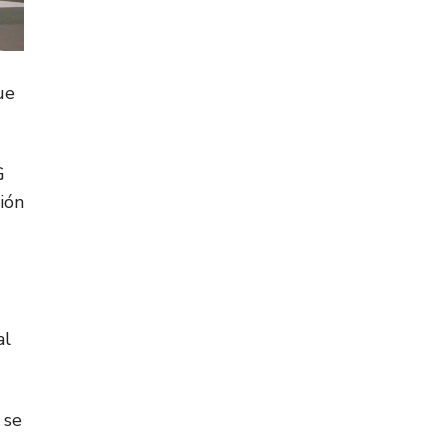
ue
G
ión
al
 se