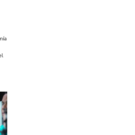
mía
el