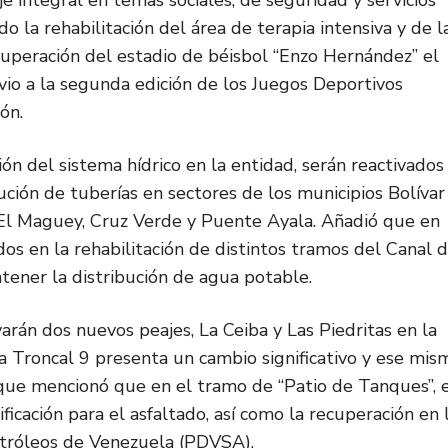
e integral en temas sociales, de seguridad y servicios
 la rehabilitación del área de terapia intensiva y de l
cuperación del estadio de béisbol “Enzo Hernández” el
evio a la segunda edición de los Juegos Deportivos
ón.
ón del sistema hídrico en la entidad, serán reactivados
ución de tuberías en sectores de los municipios Bolívar
 El Maguey, Cruz Verde y Puente Ayala. Añadió que en
dos en la rehabilitación de distintos tramos del Canal 
ener la distribución de agua potable.
arán dos nuevos peajes, La Ceiba y Las Piedritas en la
“la Troncal 9 presenta un cambio significativo y ese mis
po que mencionó que en el tramo de “Patio de Tanques”, 
ificación para el asfaltado, así como la recuperación en 
etróleos de Venezuela (PDVSA).