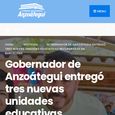
Search
Skip
for:
to
MENU
content
HOME
NOTICIAS
GOBERNADOR DE ANZOÁTEGUI ENTREGÓ
TRES NUEVAS UNIDADES EDUCATIVAS RECUPERADAS EN
BARCELONA
Gobernador de
Anzoátegui entregó
tres nuevas
unidades
educativas