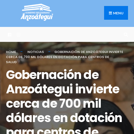
Search
Skip
for:
to
MENU
content
HOME
NOTICIAS
GOBERNACIÓN DE ANZOÁTEGUI INVIERTE
CERCA DE 700 MIL DÓLARES EN DOTACIÓN PARA CENTROS DE
SALUD
Gobernación de
Anzoátegui invierte
cerca de 700 mil
dólares en dotación
para centros de