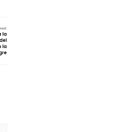
Next:
 la
del
 la
gre