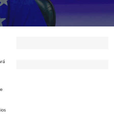
ará
de
ios