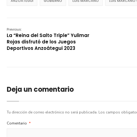
ANZOATEGUI
GOBIERNO
LUIS MARCANO
LUIS MARCANO
Previous:
La “Reina del Salto Triple” Yulimar
Rojas disfrutó de los Juegos
Deportivos Anzoátegui 2023
Deja un comentario
Tu dirección de correo electrónico no será publicada.
Los campos obligato
Comentario
*