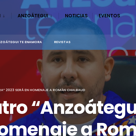
N
ANZOÁTEGUI
NOTICIAS
EVENTOS
ZOÁTEGUI TE ENAMORA
REVISTAS
RA” 2023 SERÁ EN HOMENAJE A ROMÁN CHALBAUD
eatro “Anzoáteg
 homenaje a Ro