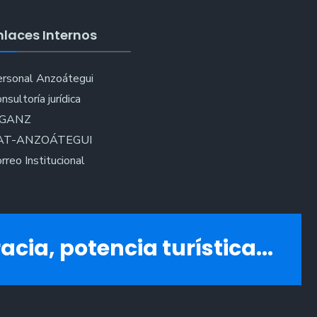
nlaces Internos
rsonal Anzoátegui
nsultoría jurídica
IGANZ
AT-ANZOÁTEGUI
rreo Institucional
acia, potencia turística...