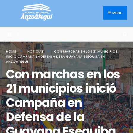
Search
Skip
for:
to
MENU
content
HOME
NOTICIAS
CON MARCHAS EN LOS 21 MUNICIPIOS
INICIÓ CAMPAÑA EN DEFENSA DE LA GUAYANA ESEQUIBA EN
ANZOÁTEGUI
Con marchas en los
21 municipios inició
Campaña en
Defensa de la
Guayana Esequiba