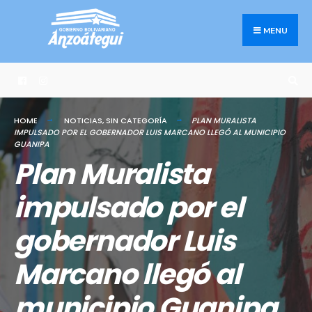
Search
Skip
for:
to
MENU
content
HOME
NOTICIAS
,
SIN CATEGORÍA
PLAN MURALISTA
IMPULSADO POR EL GOBERNADOR LUIS MARCANO LLEGÓ AL MUNICIPIO
GUANIPA
Plan Muralista
impulsado por el
gobernador Luis
Marcano llegó al
municipio Guanipa