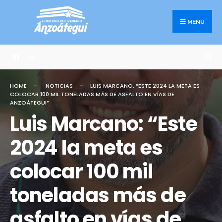
Search
Skip
for:
to
MENU
content
HOME
NOTICIAS
LUIS MARCANO: “ESTE 2024 LA META ES
COLOCAR 100 MIL TONELADAS MÁS DE ASFALTO EN VÍAS DE
ANZOÁTEGUI”
Luis Marcano: “Este
2024 la meta es
colocar 100 mil
toneladas más de
asfalto en vías de