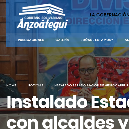
for:
Skip
to
LA GOBERNACIÓ
content
PUBLICACIONES
GALERÍA
¿DÓNDE ESTAMOS?
AN
HOME
NOTICIAS
INSTALADO ESTADO MAYOR DE HIDROCARBUR
Instalado Est
con alcaldes y