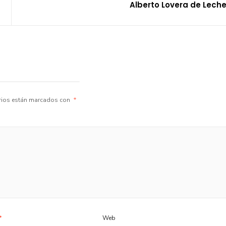
Alberto Lovera de Leche
rios están marcados con
*
*
Web