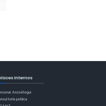
nlaces Internos
rsonal Anzoátegui
nsultoría jurídica
IGANZ