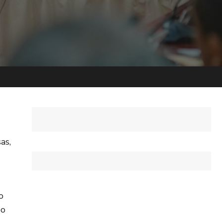
as,
o
eo