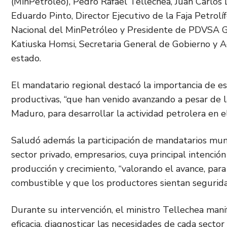
(MinPetróleo), Pedro Rafael Tellechea, Juan Carlos 
Eduardo Pinto, Director Ejecutivo de la Faja Petrolífe
Nacional del MinPetróleo y Presidente de PDVSA G
Katiuska Homsi, Secretaria General de Gobierno y Ag
estado.
El mandatario regional destacó la importancia de es
productivas, “que han venido avanzando a pesar de l
Maduro, para desarrollar la actividad petrolera en el
Saludó además la participación de mandatarios munici
sector privado, empresarios, cuya principal intenció
producción y crecimiento, “valorando el avance, para
combustible y que los productores sientan seguridad
Durante su intervención, el ministro Tellechea manif
eficacia, diagnosticar las necesidades de cada sector