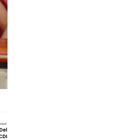
Next:
Del
CDI