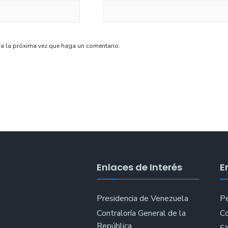
ra la próxima vez que haga un comentario.
Enlaces de Interés
E
Presidencia de Venezuela
Pe
Contraloría General de la
Co
República
S