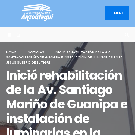
Search
Skip
for:
to
MENU
content
HOME
NOTICIAS
INICIÓ REHABILITACIÓN DE LA AV.
SANTIAGO MARIÑO DE GUANIPA E INSTALACIÓN DE LUMINARIAS EN LA
JESÚS SUBERO DE EL TIGRE
Inició rehabilitación
de la Av. Santiago
Mariño de Guanipa e
instalación de
luminarias en la