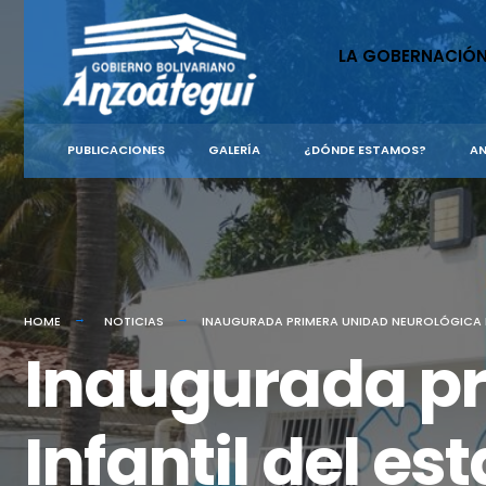
for:
Skip
to
LA GOBERNACIÓ
content
PUBLICACIONES
GALERÍA
¿DÓNDE ESTAMOS?
AN
HOME
NOTICIAS
INAUGURADA PRIMERA UNIDAD NEUROLÓGICA I
Inaugurada pr
Infantil del e