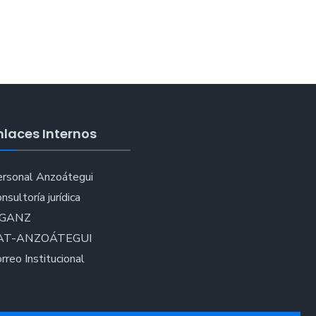
nlaces Internos
rsonal Anzoátegui
nsultoría jurídica
IGANZ
AT-ANZOÁTEGUI
rreo Institucional