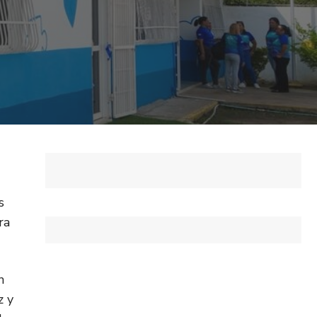
s
ra
n
z y