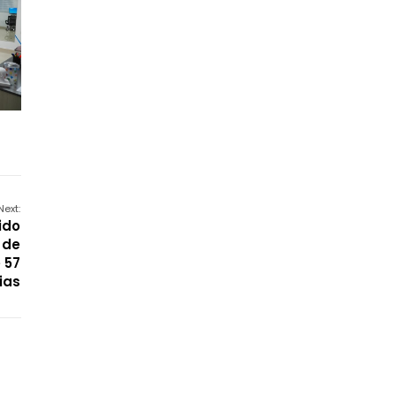
Next:
ido
 de
 57
ias