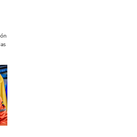
ión
das