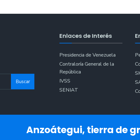
Enlaces de Interés
E
Presidencia de Venezuela
Pe
Contraloría General de la
Co
República
S
IVSS
Buscar
S
SENIAT
Co
Anzoátegui, tierra de gr