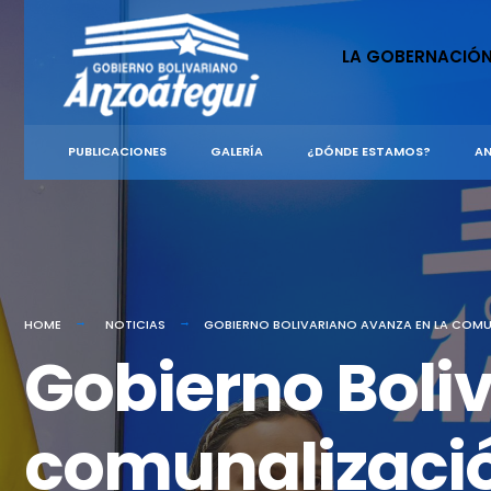
for:
Skip
to
LA GOBERNACIÓ
content
PUBLICACIONES
GALERÍA
¿DÓNDE ESTAMOS?
AN
HOME
NOTICIAS
GOBIERNO BOLIVARIANO AVANZA EN LA COMUN
Gobierno Boli
comunalizació