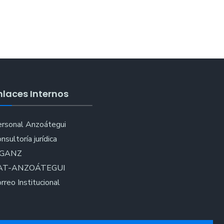
nlaces Internos
rsonal Anzoátegui
nsultoría jurídica
IGANZ
AT-ANZOÁTEGUI
rreo Institucional