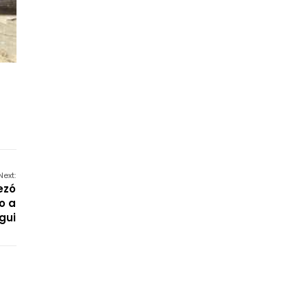
Next:
ezó
o a
gui