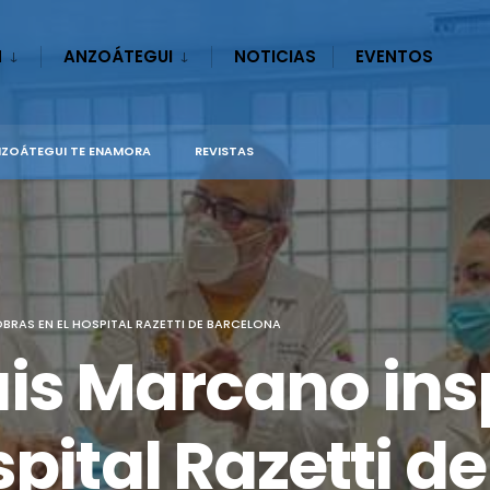
N
ANZOÁTEGUI
NOTICIAS
EVENTOS
ZOÁTEGUI TE ENAMORA
REVISTAS
RAS EN EL HOSPITAL RAZETTI DE BARCELONA
is Marcano in
spital Razetti d