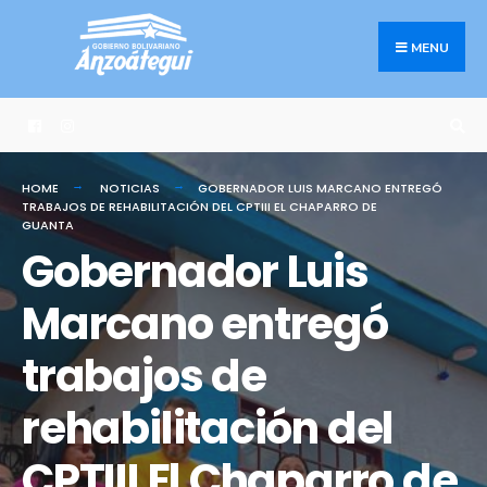
Search
Skip
for:
to
MENU
content
HOME
NOTICIAS
GOBERNADOR LUIS MARCANO ENTREGÓ
TRABAJOS DE REHABILITACIÓN DEL CPTIII EL CHAPARRO DE
GUANTA
Gobernador Luis
Marcano entregó
trabajos de
rehabilitación del
CPTIII El Chaparro de