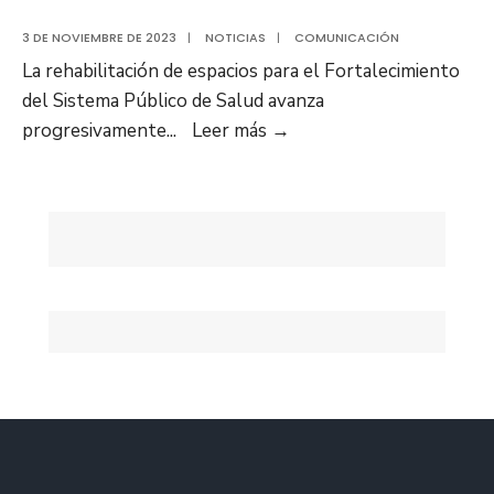
3 DE NOVIEMBRE DE 2023
|
NOTICIAS
|
COMUNICACIÓN
La rehabilitación de espacios para el Fortalecimiento
del Sistema Público de Salud avanza
Gobernador
progresivamente
...
Leer más
→
Luis
Marcano
entregó
trabajos
de
rehabilitación
del
CPTIII
El
Chaparro
de
Guanta