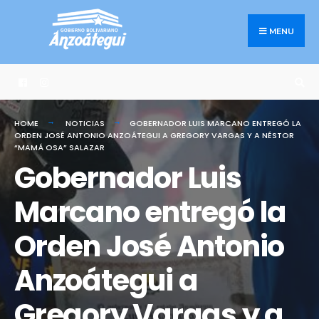
Search
Skip
for:
to
MENU
content
HOME
NOTICIAS
GOBERNADOR LUIS MARCANO ENTREGÓ LA
ORDEN JOSÉ ANTONIO ANZOÁTEGUI A GREGORY VARGAS Y A NÉSTOR
“MAMÁ OSA” SALAZAR
Gobernador Luis
Marcano entregó la
Orden José Antonio
Anzoátegui a
Gregory Vargas y a