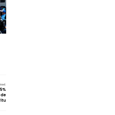
Next:
95%
 de
ritu