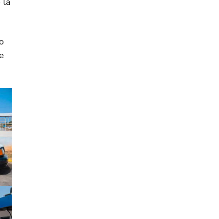
 la
o
e