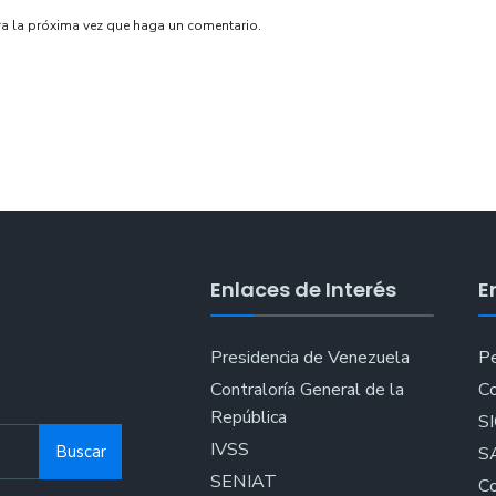
ra la próxima vez que haga un comentario.
Enlaces de Interés
E
Presidencia de Venezuela
Pe
Contraloría General de la
Co
República
S
IVSS
Buscar
S
SENIAT
Co