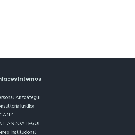
nlaces Internos
rsonal Anzoátegui
nsultoría jurídica
IGANZ
AT-ANZOÁTEGUI
rreo Institucional