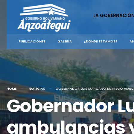
for:
Skip
to
LA GOBERNACIÓ
content
PUBLICACIONES
GALERÍA
¿DÓNDE ESTAMOS?
AN
HOME
NOTICIAS
GOBERNADOR LUIS MARCANO ENTREGÓ AMBULAN
Gobernador Lu
ambulancias y