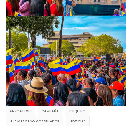
ANZOATEGUI
CAMPAÑA
ESEQUIBO
LUIS MARCANO GOBERNADOR
NOTICIAS