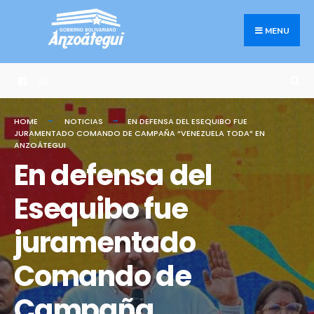
Search
Skip
for:
to
MENU
content
HOME
NOTICIAS
EN DEFENSA DEL ESEQUIBO FUE
JURAMENTADO COMANDO DE CAMPAÑA “VENEZUELA TODA” EN
ANZOÁTEGUI
En defensa del
Esequibo fue
juramentado
Comando de
Campaña