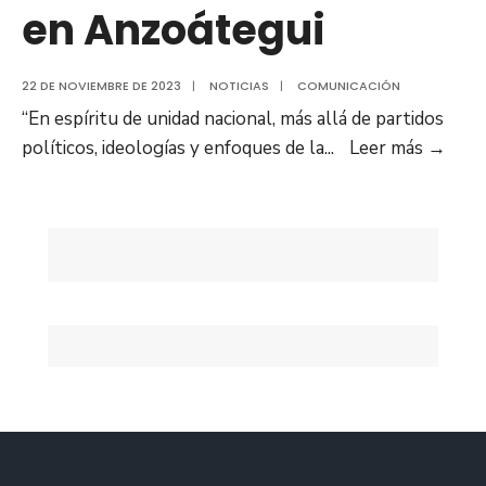
en Anzoátegui
22 DE NOVIEMBRE DE 2023
|
NOTICIAS
|
COMUNICACIÓN
“En espíritu de unidad nacional, más allá de partidos
En
políticos, ideologías y enfoques de la
...
Leer más
→
defe
del
Eseq
fue
jura
Com
de
Cam
“Ven
Toda
en