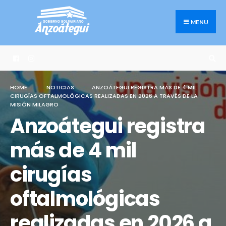
Search
Skip
for:
to
MENU
content
HOME
NOTICIAS
ANZOÁTEGUI REGISTRA MÁS DE 4 MIL
CIRUGÍAS OFTALMOLÓGICAS REALIZADAS EN 2026 A TRAVÉS DE LA
MISIÓN MILAGRO
Anzoátegui registra
más de 4 mil
cirugías
oftalmológicas
realizadas en 2026 a