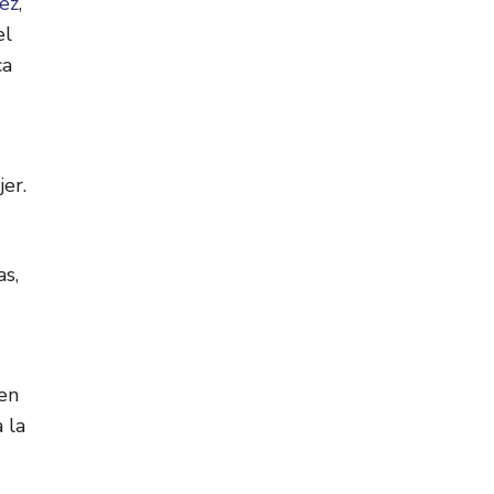
ez
,
el
ca
er.
as,
ien
 la