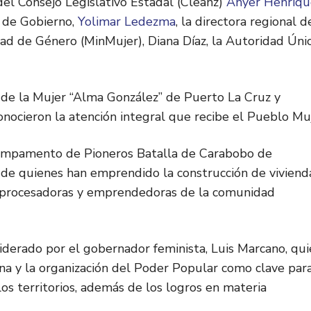
 del Consejo Legislativo Estadal (Cleanz)
Anyer Henríqu
a de Gobierno,
Yolimar Ledezma
, la directora regional d
ad de Género (MinMujer), Diana Díaz, la Autoridad Úni
s de la Mujer “Alma González” de Puerto La Cruz y
nocieron la atención integral que recibe el Pueblo Muj
l Campamento de Pioneros Batalla de Carabobo de
s de quienes han emprendido la construcción de viviend
s, procesadoras y emprendedoras de la comunidad
iderado por el gobernador feminista, Luis Marcano, qu
ana y la organización del Poder Popular como clave para
 los territorios, además de los logros en materia