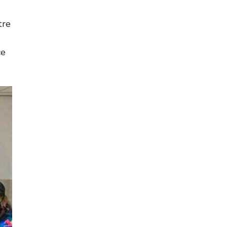
tre
ce