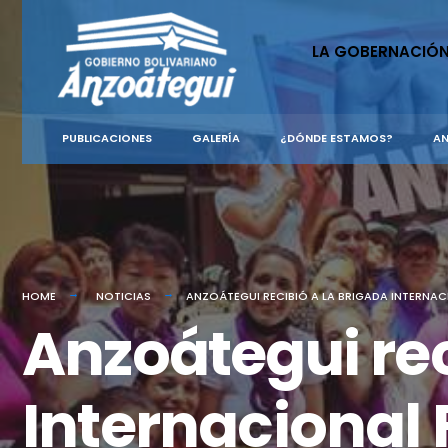
for:
Skip
to
LA GOBERNACIÓ
content
PUBLICACIONES
GALERÍA
¿DÓNDE ESTAMOS?
AN
HOME
NOTICIAS
ANZOÁTEGUI RECIBIÓ A LA BRIGADA INTERNAC
Anzoátegui rec
Internacional