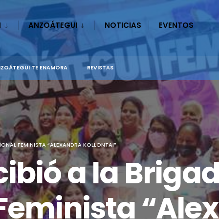
N
ANZOÁTEGUI
NOTICIAS
EVENTOS
ZOÁTEGUI TE ENAMORA
REVISTAS
IONAL FEMINISTA “ALEXANDRA KOLLONTAI”
ibió a la Briga
 Feminista “Ale