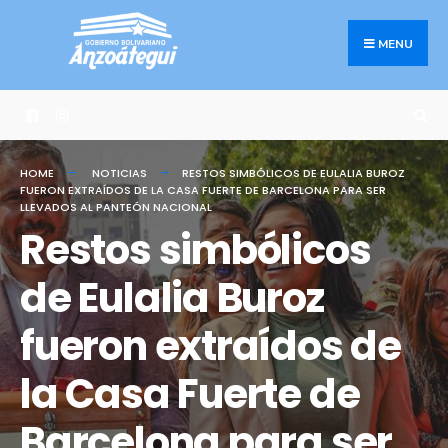
Search
Skip
for:
to
MENU
content
HOME
NOTICIAS
RESTOS SIMBÓLICOS DE EULALIA BUROZ
FUERON EXTRAÍDOS DE LA CASA FUERTE DE BARCELONA PARA SER
LLEVADOS AL PANTEÓN NACIONAL
Restos simbólicos
de Eulalia Buroz
fueron extraídos de
la Casa Fuerte de
Barcelona para ser