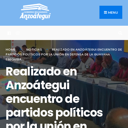
Search
Skip
for:
to
MENU
content
HOME
NOTICIAS
REALIZADO EN ANZOÁTEGUI ENCUENTRO DE
PARTIDOS POLÍTICOS POR LA UNIÓN EN DEFENSA DE LA GUAYANA
ESEQUIBA
Realizado en
Anzoátegui
encuentro de
partidos políticos
por la unión en