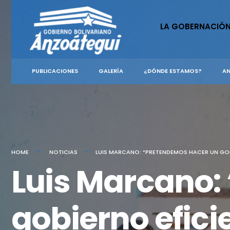
for:
Skip
to
LA GOBERNACIÓ
content
PUBLICACIONES
GALERÍA
¿DÓNDE ESTAMOS?
AN
HOME
NOTICIAS
LUIS MARCANO: “PRETENDEMOS HACER UN GOB
Luis Marcano:
gobierno efic