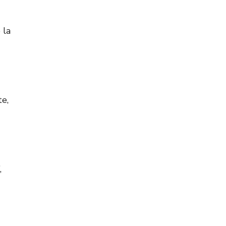
 la
te,
,