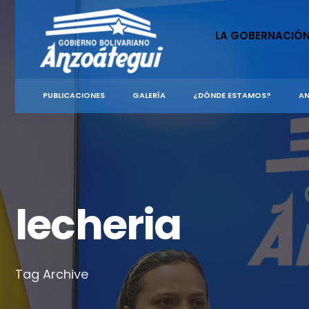
for:
Skip
to
LA GOBERNACIÓ
content
PUBLICACIONES
GALERÍA
¿DÓNDE ESTAMOS?
AN
lecheria
Tag Archive