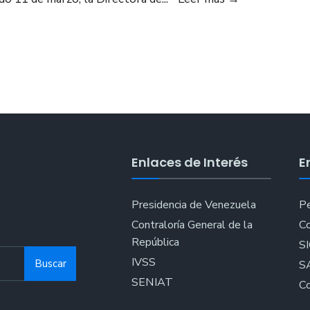
Cangrejo
de
Anzoátegui
presentó
Plan
de
Recuperación
y
Embellecimi
Enlaces de Interés
E
de
la
Playa
Presidencia de Venezuela
Pe
Cangrejo
Contraloría General de la
Co
de
República
S
Lechería
IVSS
Buscar
S
SENIAT
Co