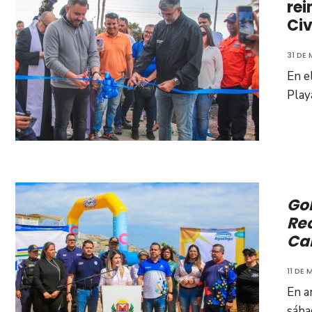
rei
Civ
31 DE
En e
Play
Go
Rec
Ca
11 DE
En a
sába