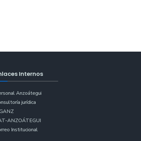
ento
nlaces Internos
rsonal Anzoátegui
nsultoría jurídica
IGANZ
AT-ANZOÁTEGUI
rreo Institucional