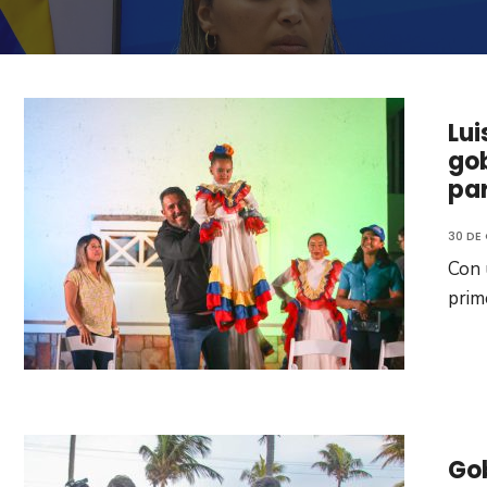
Lu
gob
par
30 DE
Con 
prim
Go