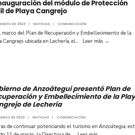
nauguración del módulo de Protección
acompañado
il de Playa Cangrejo
de
la
 MARZO DE 2023
|
NOTICIAS
|
COMUNICACIÓN
participación
l marco del Plan de Recuperación y Embellecimiento de la
de
Gobernado
a Cangrejo ubicada en Lechería, el
...
Leer más
→
la
Luis
gente”
Marcano
acompañó
reinaugura
del
bierno de Anzoátegui presentó Plan de
módulo
uperación y Embellecimiento de la Pla
de
ngrejo de Lechería
Protección
Civil
 MARZO DE 2023
|
NOTICIAS
|
COMUNICACIÓN
de
ras de continuar potenciando el turismo en Anzoátegui, es
Playa
Gobierno
do 11 de marzo, la Directora de
...
Leer más
→