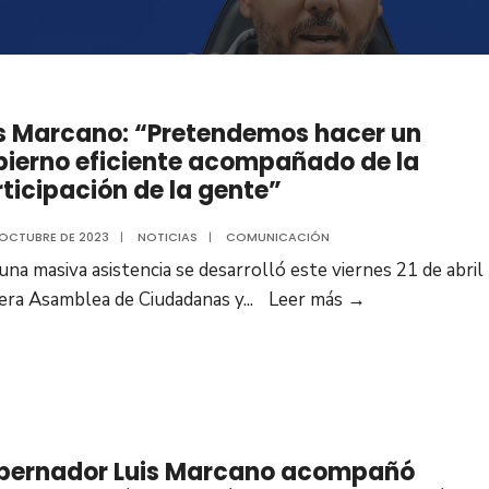
is Marcano: “Pretendemos hacer un
ierno eficiente acompañado de la
ticipación de la gente”
 OCTUBRE DE 2023
|
NOTICIAS
|
COMUNICACIÓN
una masiva asistencia se desarrolló este viernes 21 de abril 
Luis
era Asamblea de Ciudadanas y
...
Leer más
→
Marcano:
“Pretendemos
hacer
un
gobierno
bernador Luis Marcano acompañó
eficiente