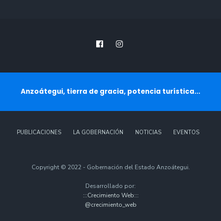
Anzoátegui, tierra de gracia, potencia turística...
PUBLICACIONES
LA GOBERNACIÓN
NOTICIAS
EVENTOS
Copyright © 2022 - Gobernación del Estado Anzoátegui.
Desarrollado por:
:::Crecimiento Web:::
@crecimiento_web