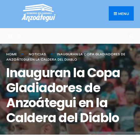
Search
Skip
for:
to
MENU
content
HOME
NOTICIAS
INAUGURAN LA COPA GLADIADORES DE
ANZOÁTEGUI EN LA CALDERA DEL DIABLO
Inauguran la Copa
Gladiadores de
Anzoátegui en la
Caldera del Diablo