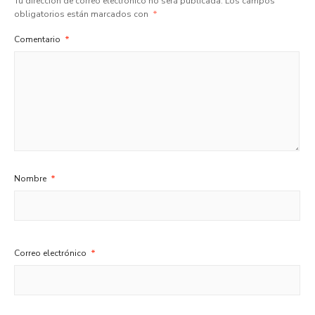
Tu dirección de correo electrónico no será publicada.
Los campos
obligatorios están marcados con
*
Comentario
*
Nombre
*
Correo electrónico
*