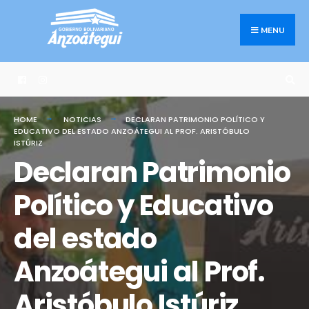
Search
Skip
for:
to
MENU
content
HOME
NOTICIAS
DECLARAN PATRIMONIO POLÍTICO Y
EDUCATIVO DEL ESTADO ANZOÁTEGUI AL PROF. ARISTÓBULO
ISTÚRIZ
Declaran Patrimonio
Político y Educativo
del estado
Anzoátegui al Prof.
Aristóbulo Istúriz