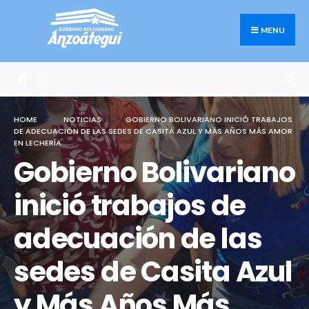
Search
Skip
for:
to
MENU
content
HOME
NOTICIAS
GOBIERNO BOLIVARIANO INICIÓ TRABAJOS
DE ADECUACIÓN DE LAS SEDES DE CASITA AZUL Y MÁS AÑOS MÁS AMOR
EN LECHERÍA
Gobierno Bolivariano
inició trabajos de
adecuación de las
sedes de Casita Azul
y Más Años Más