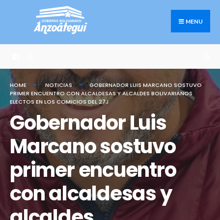
Search
Skip
for:
to
MENU
content
HOME
NOTICIAS
GOBERNADOR LUIS MARCANO SOSTUVO
PRIMER ENCUENTRO CON ALCALDESAS Y ALCALDES BOLIVARIANOS
ELECTOS EN LOS COMICIOS DEL 27J
Gobernador Luis
Marcano sostuvo
primer encuentro
con alcaldesas y
alcaldes