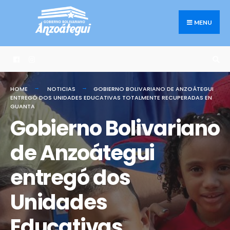
Search
Skip
for:
to
MENU
content
HOME
NOTICIAS
GOBIERNO BOLIVARIANO DE ANZOÁTEGUI
ENTREGÓ DOS UNIDADES EDUCATIVAS TOTALMENTE RECUPERADAS EN
GUANTA
Gobierno Bolivariano
de Anzoátegui
entregó dos
Unidades
Educativas