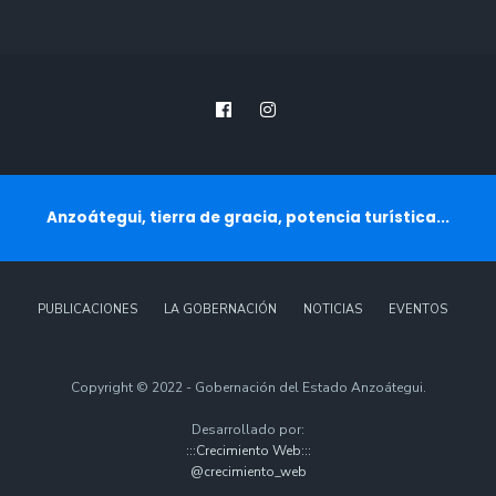
Anzoátegui, tierra de gracia, potencia turística...
PUBLICACIONES
LA GOBERNACIÓN
NOTICIAS
EVENTOS
Copyright © 2022 - Gobernación del Estado Anzoátegui.
Desarrollado por:
:::Crecimiento Web:::
@crecimiento_web