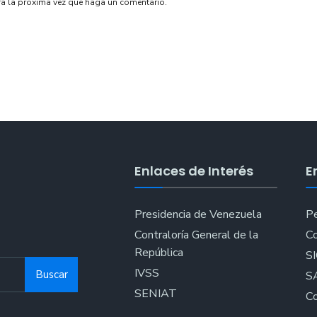
ra la próxima vez que haga un comentario.
Enlaces de Interés
E
Presidencia de Venezuela
Pe
Contraloría General de la
Co
República
S
IVSS
Buscar
S
SENIAT
Co