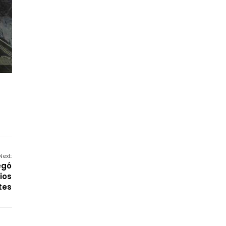
Next:
egó
ios
tes