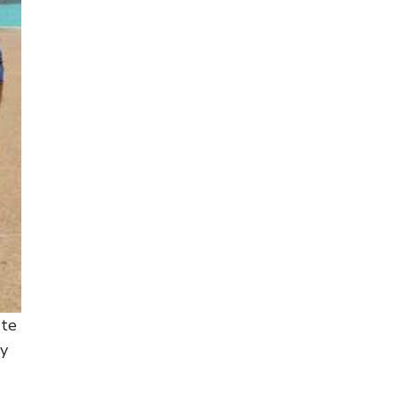
ste
 y