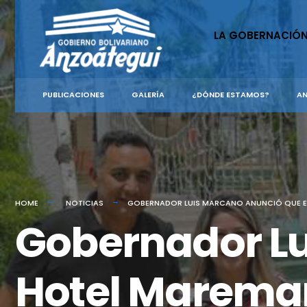
for:
Skip
to
LA GOBERNACIÓ
content
PUBLICACIONES
GALERÍA
¿DÓNDE ESTAMOS?
AN
HOME
NOTICIAS
GOBERNADOR LUIS MARCANO ANUNCIÓ QUE EL 
Gobernador Lu
Hotel Maremare