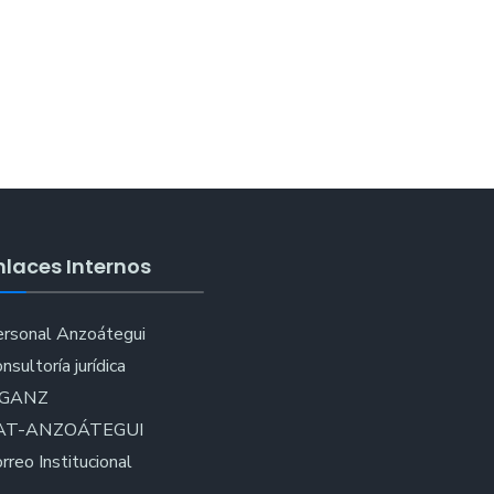
nlaces Internos
rsonal Anzoátegui
nsultoría jurídica
IGANZ
AT-ANZOÁTEGUI
rreo Institucional