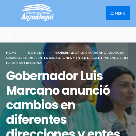
Search
Skip
for:
to
MENU
content
HOME
NOTICIAS
GOBERNADOR LUIS MARCANO ANUNCIÓ
CAMBIOS EN DIFERENTES DIRECCIONES Y ENTES DESCENTRALIZADOS DEL
EJECUTIVO REGIONAL
Gobernador Luis
Marcano anunció
cambios en
diferentes
direcciones y entes