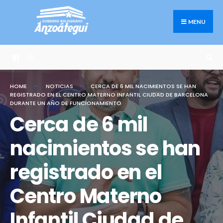
Search
Skip
for:
to
MENU
content
HOME
NOTICIAS
CERCA DE 6 MIL NACIMIENTOS SE HAN
REGISTRADO EN EL CENTRO MATERNO INFANTIL CIUDAD DE BARCELONA
DURANTE UN AÑO DE FUNCIONAMIENTO
Cerca de 6 mil
nacimientos se han
registrado en el
Centro Materno
Infantil Ciudad de